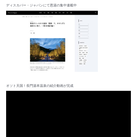
ディスカバー・ジャパンにて恩湯の集中連載中
オソト天国！長門湯本温泉の紹介動画が完成
動
画
プ
レ
ー
ヤ
ー