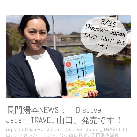
長
門
湯
本
NEWS：
「Discover
Japan_TRAVEL
山
口」
発
売
で
す！
長門湯本NEWS：「Discover
Japan_TRAVEL 山口」発売です！
report
/
Discover Japan
,
Discover Japan_TRAVEL 山
口
,
ディスカバー・ジャパン
,
山口観光
,
長門湯本温泉