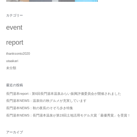
カテゴリー
event
report
thanksonto2020
utaakari
未分類
最近の投稿
長門湯本report：第6回長門湯本温泉みらい振興評価委員会が開催されました
長門湯本NEWS：温泉街の秋グルメが充実しています
長門湯本NEWS：秋の夜長のそぞろ歩き特集
長門湯本NEWS：長門湯本温泉が第19回土地活用モデル大賞「最優秀賞」を受賞！
アーカイブ