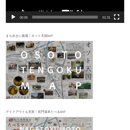
00:00
01:31
まち歩きに最適！オソト天国MAP
テイクアウトも充実！長門湯本たべるMAP