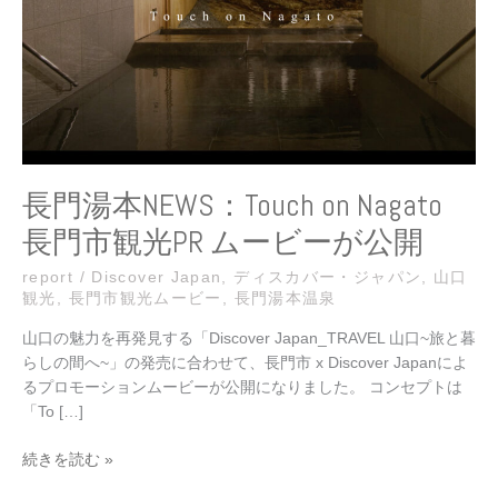
on
Nagato
長
門
市
観
光
PR
長門湯本NEWS：Touch on Nagato
ム
長門市観光PR ムービーが公開
ー
ビ
report
/
Discover Japan
,
ディスカバー・ジャパン
,
山口
ー
観光
,
長門市観光ムービー
,
長門湯本温泉
が
公
山口の魅力を再発見する「Discover Japan_TRAVEL 山口~旅と暮
開
らしの間へ~」の発売に合わせて、長門市 x Discover Japanによ
るプロモーションムービーが公開になりました。 コンセプトは
「To […]
続きを読む »