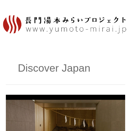
内
容
を
ス
キ
ッ
プ
Discover Japan
長
門
湯
本
NEWS：
Touch