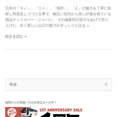
日本の「モノ」、「コト」、「場所」、「人」の魅力を丁寧に取
材し再発見しつづける事で、幅広い世代から高い評価を得ている
雑誌ディスカバー・ジャパン。 その編集部が総力をあげて作り
上げた、全く新しい山口の魅力がぎっしりと詰まっ
続きを読む »
ア
検
ー
索
カ
対
イ
象
福岡からの高速バスがお得なセール中！
ブ
: