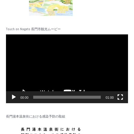
Touch on Nagato 長門市観光ムービー
動
画
プ
レ
ー
ヤ
ー
00:00
01:00
長門湯本温泉街における感染予防の取組