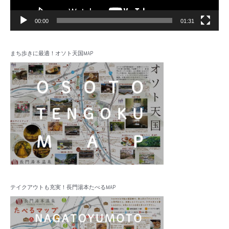
00:00
01:31
まち歩きに最適！オソト天国MAP
テイクアウトも充実！長門湯本たべるMAP