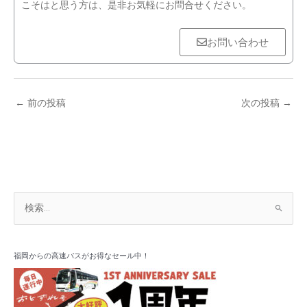
こそはと思う方は、是非お気軽にお問合せください。
お問い合わせ
←
前の投稿
次の投稿
→
ア
検
ー
索
カ
対
イ
象
福岡からの高速バスがお得なセール中！
ブ
: