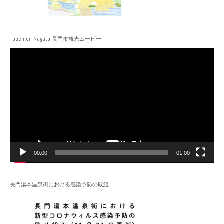
Touch on Nagato 長門市観光ムービー
動
画
プ
レ
ー
ヤ
ー
00:00
01:00
長門湯本温泉街における感染予防の取組