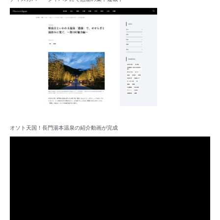
オソト天国！長門湯本温泉の紹介動画が完成
動
画
プ
レ
ー
ヤ
ー