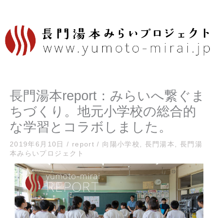
内
容
を
ス
キ
ッ
プ
長門湯本report：みらいへ繋ぐま
ちづくり。地元小学校の総合的
な学習とコラボしました。
2019年6月10日
/
report
/
向陽小学校
,
長門湯本
,
長門湯
本みらいプロジェクト