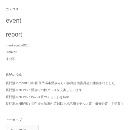
カテゴリー
event
report
thanksonto2020
utaakari
未分類
最近の投稿
長門湯本report：第6回長門湯本温泉みらい振興評価委員会が開催されました
長門湯本NEWS：温泉街の秋グルメが充実しています
長門湯本NEWS：秋の夜長のそぞろ歩き特集
長門湯本NEWS：長門湯本温泉が第19回土地活用モデル大賞「最優秀賞」を受賞！
アーカイブ