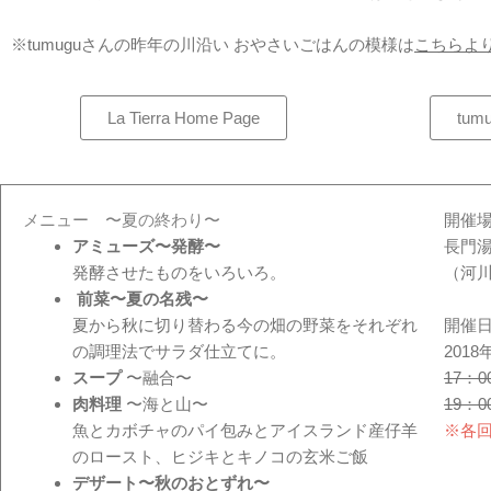
※tumuguさんの昨年の
川沿い
おやさいごはん
の模様は
こちらよ
La Tierra Home Page
tum
メニュー 〜夏の終わり〜
開催
アミューズ〜発酵〜
長門
発酵させたものをいろいろ。
（河
前菜〜夏の名残〜
夏から秋に切り替わる今の畑の野菜をそれぞれ
開催
の調理法でサラダ仕立てに。
201
スープ
〜融合〜
17：0
肉料理
〜海と山〜
19：0
魚とカボチャのパイ包みとアイスランド産仔羊
※各回
のロースト、ヒジキとキノコの玄米ご飯
デザート〜秋のおとずれ〜