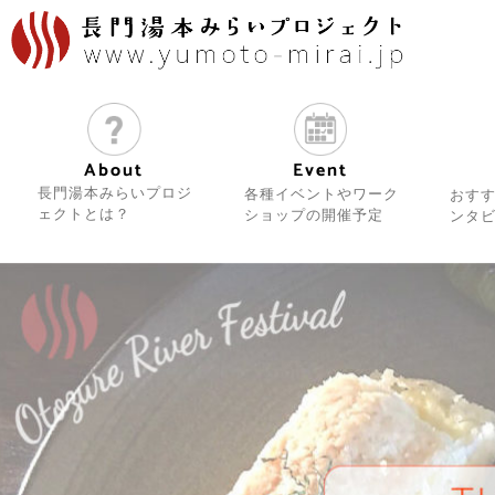
内
容
を
ス
キ
ッ
About
Event
プ
長門湯本みらいプロジ
各種イベントやワーク
おす
ェクトとは？
ショップの開催予定
ンタ