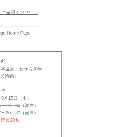
りご確認ください。
ugu Home Page
場所
湯本温泉 せせらぎ橋
川公園前）
日時
8年9月15日（土）
0〜18：30
（満席）
0〜20：30
（満席）
定員20名