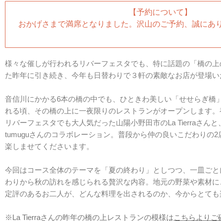
【予約について】
おかげさまで満席となりました。沢山のご予約、誠にあ
様々な催しが行われるリバーフェスタでも、特に話題の「橋の上
た昨年に引き続き、今年も日替わりで３軒の素敵なお店が登場い
音信川にかかる6本の橋の中でも、ひときわ美しい「せせらぎ橋
れる頃、その橋の上に一夜限りのレストランがオープンします。
リバーフェスタでも大人気だった山陽小野田市のLa Tierraさ
tumuguさんのコラボレーション。普段から仲の良いこだわりの
楽しませてくださいます。
今回はコース全体のテーマを「夏の終わり」としつつ、一皿ごと
わりから秋の訪れを感じられる贅沢な内容。地元の野菜や素材に
定評のあるお二人が、どんな料理を出されるのか、今からとても
※La Tierraさんの昨年の橋の上レストランの模様は
こちらよりご