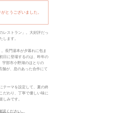
りがとうございました。
のレストラン」。大好評だっ
たします。
」。長門湯本が夕暮れに包ま
初日に登場するのは、昨年の
んと、宇部市小野湖のほとりの
2店舗が、息のあった合作にて
にテーマを設定して、夏の終
こだわり、丁寧で優しい味に
楽しみです。
確認ください。