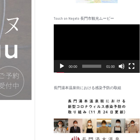
Touch on Nagato 長門市観光ムービー
動
画
プ
レ
ー
ヤ
00:00
01:00
ー
長門湯本温泉街における感染予防の取組