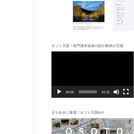
オソト天国！長門湯本温泉の紹介動画が完成
動
画
プ
レ
ー
ヤ
00:00
01:31
ー
まち歩きに最適！オソト天国MAP