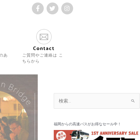
F
T
I
a
w
n
c
i
s
e
t
t
b
t
a
o
e
g
o
r
r
k
a
Contact
m
のあ
ご質問やご連絡は こ
ちらから
ア
検
ー
索
カ
対
イ
福岡からの高速バスがお得なセール中！
象
ブ
: