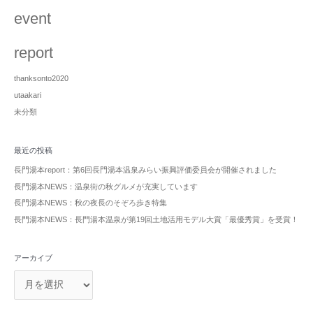
event
report
thanksonto2020
utaakari
未分類
最近の投稿
長門湯本report：第6回長門湯本温泉みらい振興評価委員会が開催されました
長門湯本NEWS：温泉街の秋グルメが充実しています
長門湯本NEWS：秋の夜長のそぞろ歩き特集
長門湯本NEWS：長門湯本温泉が第19回土地活用モデル大賞「最優秀賞」を受賞！
アーカイブ