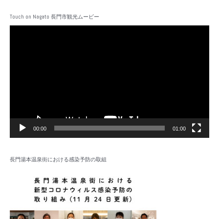
Touch on Nagato 長門市観光ムービー
動
画
プ
レ
ー
ヤ
ー
00:00
01:00
長門湯本温泉街における感染予防の取組