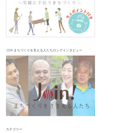
JOIN まちづくりを支える人たちロングインタビュー
カテゴリー