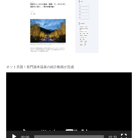
オソト天国！長門湯本温泉の紹介動画が完成
動
画
プ
レ
ー
ヤ
ー
00:00
01:31