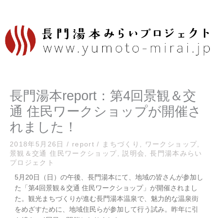
内
容
を
ス
キ
ッ
プ
長門湯本report：第4回景観＆交
通 住民ワークショップが開催さ
れました！
2018年5月26日
/
report
/
まちづくり
,
ワークショップ
,
景観＆交通 住民ワークショップ
,
説明会
,
長門湯本みらい
プロジェクト
5月20日（日）の午後、長門湯本にて、地域の皆さんが参加し
た「第4回景観＆交通 住民ワークショップ」が開催されまし
た。観光まちづくりが進む長門湯本温泉で、魅力的な温泉街
をめざすために、地域住民らが参加して行う試み。昨年に引