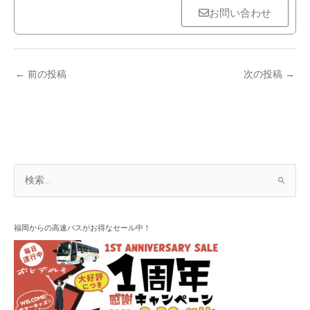
お問い合わせ
←
前の投稿
次の投稿
→
ア
検
ー
索
カ
対
イ
象
福岡からの高速バスがお得なセール中！
ブ
: