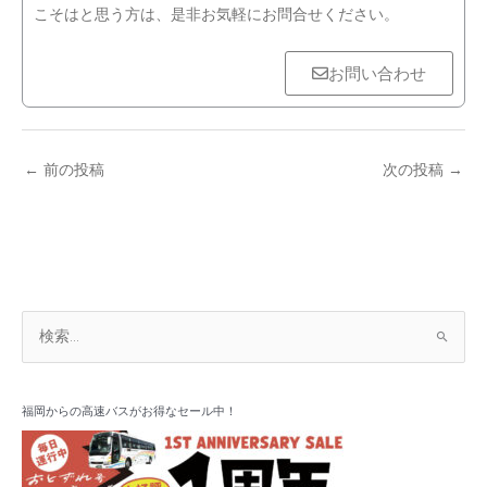
こそはと思う方は、是非お気軽にお問合せください。
お問い合わせ
←
前の投稿
次の投稿
→
ア
検
ー
索
カ
対
イ
象
福岡からの高速バスがお得なセール中！
ブ
: