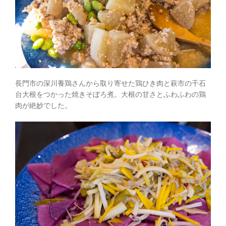
長門市の深川養鶏さんから取り寄せた鶏ひき肉と萩市の千石
台大根をつかった焼きそぼろ煮。大根の甘さとふわふわの鶏
肉が絶妙でした。