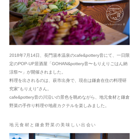
2018年7月14日、長門湯本温泉のcafe&pottery音にて、一日限
定のPOP-UP居酒屋「GOHAN&pottery音〜もりえりごはん納
涼祭〜」が開催されました。
料理を出されるのは、萩市出身で、現在は鎌倉在住の料理研
究家”もりえり”さん。
cafe&pottery音の川沿いの景色を眺めながら、地元食材と鎌倉
野菜の手作り料理や地産カクテルを楽しみました。
地元食材と鎌倉野菜の美味しい出会い