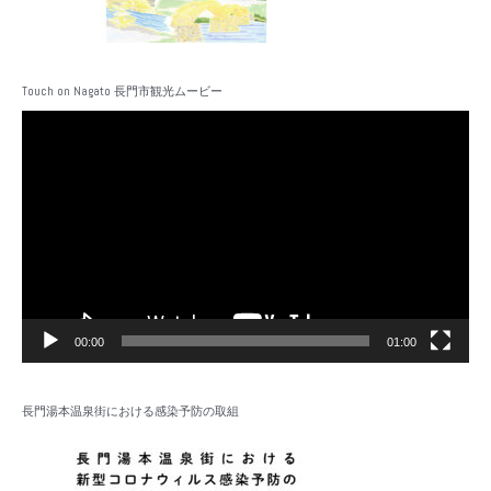
Touch on Nagato 長門市観光ムービー
動
画
プ
レ
ー
ヤ
ー
00:00
01:00
長門湯本温泉街における感染予防の取組