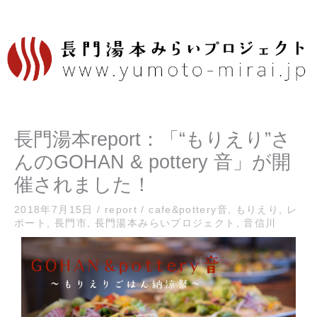
内
容
を
ス
キ
ッ
プ
長門湯本report：「“もりえり”さ
んのGOHAN & pottery 音」が開
催されました！
2018年7月15日
/
report
/
cafe&pottery音
,
もりえり
,
レ
ポート
,
長門市
,
長門湯本みらいプロジェクト
,
音信川