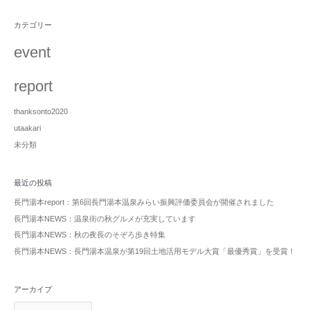
カテゴリー
event
report
thanksonto2020
utaakari
未分類
最近の投稿
長門湯本report：第6回長門湯本温泉みらい振興評価委員会が開催されました
長門湯本NEWS：温泉街の秋グルメが充実しています
長門湯本NEWS：秋の夜長のそぞろ歩き特集
長門湯本NEWS：長門湯本温泉が第19回土地活用モデル大賞「最優秀賞」を受賞！
アーカイブ