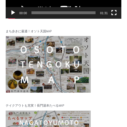
00:00
01:31
まち歩きに最適！オソト天国MAP
テイクアウトも充実！長門湯本たべるMAP