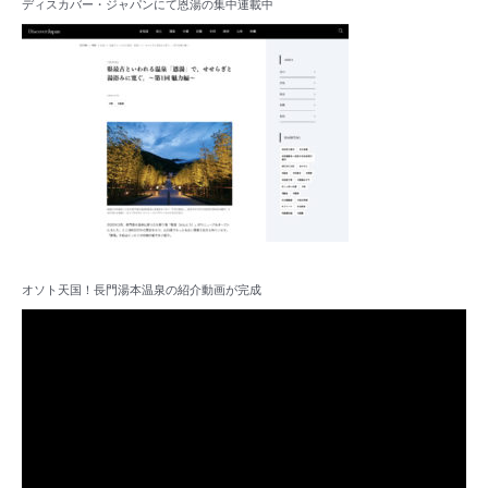
ディスカバー・ジャパンにて恩湯の集中連載中
オソト天国！長門湯本温泉の紹介動画が完成
動
画
プ
レ
ー
ヤ
ー