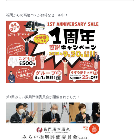
索
カ
対
イ
象
福岡からの高速バスがお得なセール中！
ブ
:
第4回みらい振興評価委員会が開催されました！