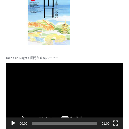
Touch on Nagato 長門市観光ムービー
動
画
プ
レ
ー
ヤ
ー
00:00
01:00