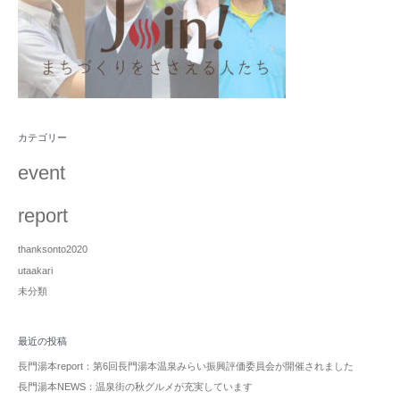
カテゴリー
event
report
thanksonto2020
utaakari
未分類
最近の投稿
長門湯本report：第6回長門湯本温泉みらい振興評価委員会が開催されました
長門湯本NEWS：温泉街の秋グルメが充実しています