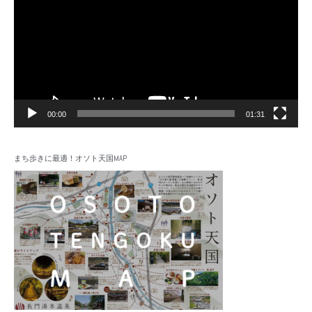
プ
レ
ー
ヤ
ー
00:00
01:31
まち歩きに最適！オソト天国MAP