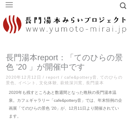
内
容
を
ス
キ
ッ
プ
長門湯本report：「てのひらの景
色 ’20 」が開催中です
2020年12月12日
/
report
/
cafe&pottery音
,
てのひらの
景色
,
イベント
,
文化体験
,
萩焼深川窯
,
長門湯本
2020年も残すところあと数週間となった晩秋の長門湯本温
泉。カフェギャラリー「cafe&pottery音」では、年末恒例の企
画展「てのひらの景色 ’20」が、12月11日より開催されてい
ます。