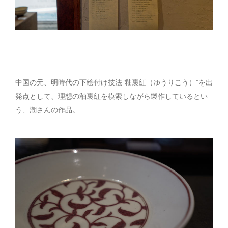
中国の元、明時代の下絵付け技法”釉裏紅（ゆうりこう）”を出
発点として、理想の釉裏紅を模索しながら製作しているとい
う、潮さんの作品。