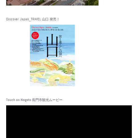
Discover Japan_TRAVEL 山口 発売！
Touch on Nagato 長門市観光ムービー
動
画
プ
レ
ー