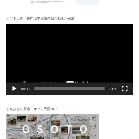
オソト天国！長門湯本温泉の紹介動画が完成
動
画
プ
レ
ー
ヤ
ー
00:00
01:31
まち歩きに最適！オソト天国MAP