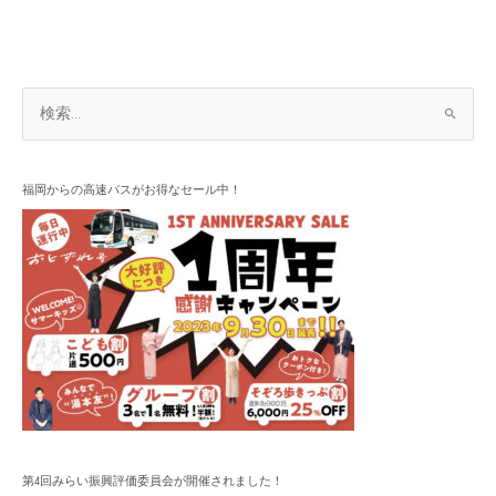
ア
検
ー
索
カ
対
イ
象
福岡からの高速バスがお得なセール中！
ブ
:
第4回みらい振興評価委員会が開催されました！