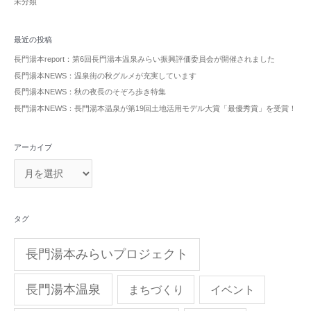
未分類
最近の投稿
長門湯本report：第6回長門湯本温泉みらい振興評価委員会が開催されました
長門湯本NEWS：温泉街の秋グルメが充実しています
長門湯本NEWS：秋の夜長のそぞろ歩き特集
長門湯本NEWS：長門湯本温泉が第19回土地活用モデル大賞「最優秀賞」を受賞！
アーカイブ
タグ
長門湯本みらいプロジェクト
長門湯本温泉
まちづくり
イベント