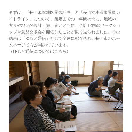
まずは、「長門湯本地区景観計画」と「長門湯本温泉景観ガ
イドライン」について、策定までの一年間の間に、地域の
方々や地元の設計・施工者とともに、合計12回のワークショ
ップや意見交換会を開催したことが振り返られました。その
結果は「ゆもと通信」として全戸に配布され、長門市のホー
ムページでも公開されています。
（
ゆもと通信についてはこちら
）