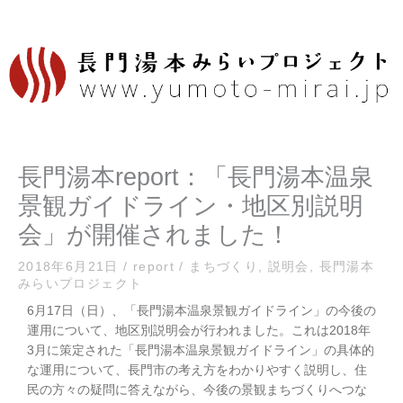
内
容
を
ス
キ
ッ
プ
長門湯本report：「長門湯本温泉
景観ガイドライン・地区別説明
会」が開催されました！
2018年6月21日
/
report
/
まちづくり
,
説明会
,
長門湯本
みらいプロジェクト
6月17日（日）、「長門湯本温泉景観ガイドライン」の今後の
運用について、地区別説明会が行われました。これは2018年
3月に策定された「長門湯本温泉景観ガイドライン」の具体的
な運用について、長門市の考え方をわかりやすく説明し、住
民の方々の疑問に答えながら、今後の景観まちづくりへつな