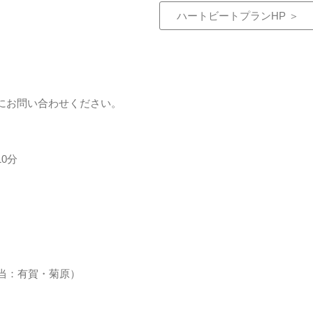
ハートビートプランHP ＞
にお問い合わせください。
0分
 担当：有賀・菊原）