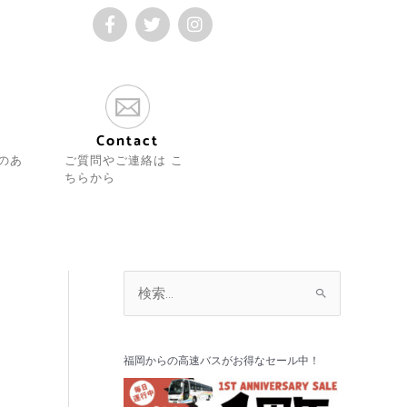
F
T
I
a
w
n
c
i
s
e
t
t
b
t
a
o
e
g
o
r
r
k
a
Contact
m
のあ
ご質問やご連絡は こ
ちらから
ア
検
ー
索
カ
対
イ
福岡からの高速バスがお得なセール中！
象
ブ
: