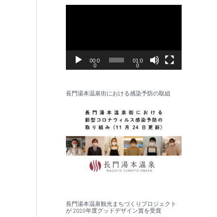
動
画
プ
レ
ー
00:0
01:0
0
0
ヤ
ー
長門湯本温泉街における感染予防の取組
長門湯本温泉観光まちづくりプロジェクト
が 2020年度グッドデザイン賞を受賞