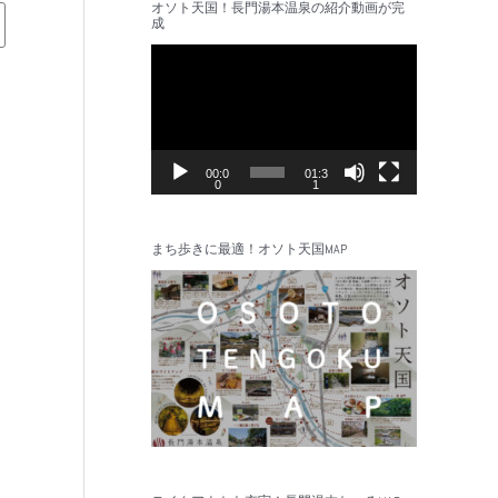
オソト天国！長門湯本温泉の紹介動画が完
成
動
画
プ
レ
ー
00:0
01:3
0
1
ヤ
ー
まち歩きに最適！オソト天国MAP