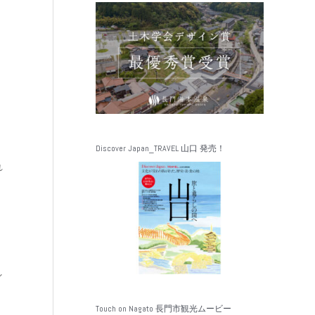
Discover Japan_TRAVEL 山口 発売！
れ
し
Touch on Nagato 長門市観光ムービー