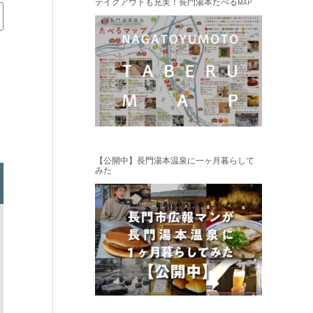
テイクアウトも充実！長門湯本たべるMAP
【公開中】長門湯本温泉に一ヶ月暮らして
みた