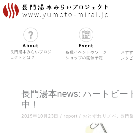
内
容
を
ス
キ
ッ
About
Event
プ
長門湯本みらいプロジ
各種イベントやワーク
おす
ェクトとは？
ショップの開催予定
ンタ
長門湯本news: ハート
中！
2019年10月23日
/
report
/
おとずれリノベ
,
長門