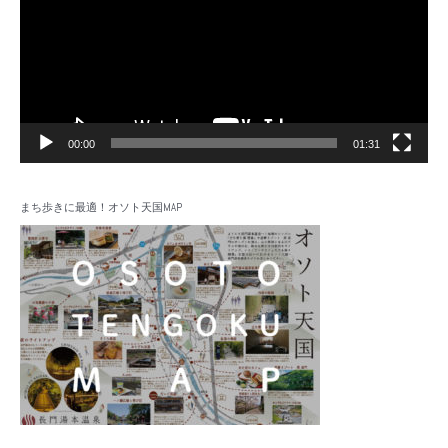
レ
ー
ヤ
ー
00:00
01:31
まち歩きに最適！オソト天国MAP