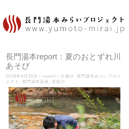
内
容
を
ス
キ
ッ
プ
長門湯本report：夏のおとずれ川
あそび
2019年8月25日
/
report
/
川遊び
,
長門湯本みらいプロジ
ェクト
,
長門湯本温泉
,
音信川