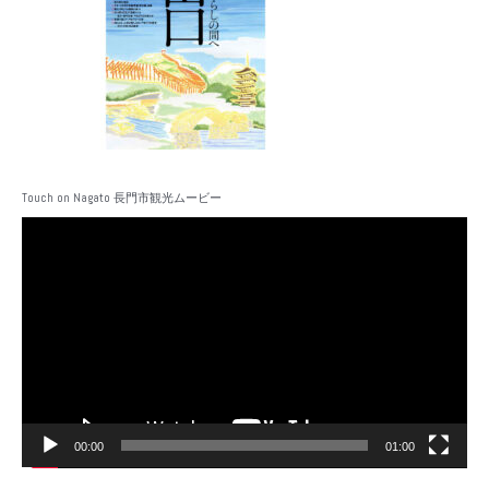
Touch on Nagato 長門市観光ムービー
動
画
プ
レ
ー
ヤ
ー
00:00
01:00