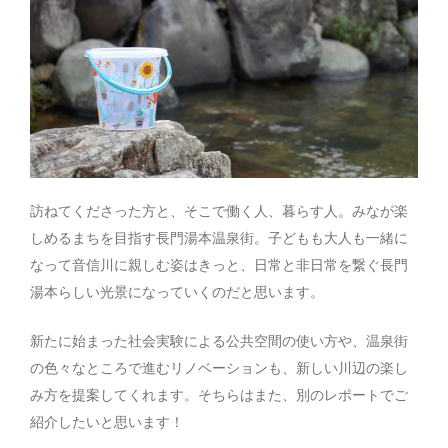
訪ねてくださった方と、そこで働く人、暮らす人。みなが楽
しめるまちを目指す長門湯本温泉街。子どもも大人も一緒に
なって音信川に親しむ姿はきっと、日常と非日常を繋ぐ長門
湯本らしい光景になっていくのだと思います。
新たに始まった社会実験による公共空間の使い方や、温泉街
の色々なところで進むリノベーションも、新しい川辺の楽し
み方を提案してくれます。そちらはまた、別のレポートでご
紹介したいと思います！