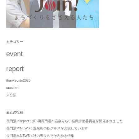
カテゴリー
event
report
thanksonto2020
utaakari
未分類
最近の投稿
長門湯本report：第6回長門湯本温泉みらい振興評価委員会が開催されました
長門湯本NEWS：温泉街の秋グルメが充実しています
長門湯本NEWS：秋の夜長のそぞろ歩き特集