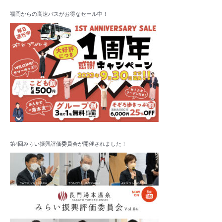
対
イ
象
福岡からの高速バスがお得なセール中！
ブ
:
第4回みらい振興評価委員会が開催されました！