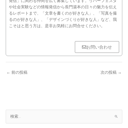
発信」に関わる仲間を広く募集しています。リバーフェスタ
や社会実験などの情報発信から長門湯本の日々の魅力を伝え
るレポートまで、「文章を書くのが好きな人」、「写真を撮
るのが好きな人」、「デザインづくりが好きな人」など、我
こそはと思う方は、是非お気軽にお問合せください。
お問い合わせ
←
前の投稿
次の投稿
→
ア
検
ー
索
カ