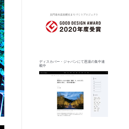
ディスカバー・ジャパンにて恩湯の集中連
載中