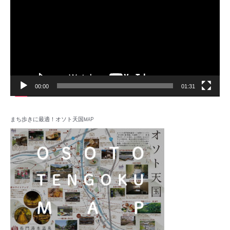
プ
レ
ー
ヤ
ー
00:00
01:31
まち歩きに最適！オソト天国MAP