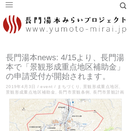
内
容
を
ス
キ
ッ
プ
長門湯本news: 4/15より、長門湯
本で「景観形成重点地区補助金」
の申請受付が開始されます。
2019年4月3日
/
event
/
まちづくり
,
景観形成重点地区
,
景観形成重点地区補助金
,
長門市景観条例
,
長門市景観計画