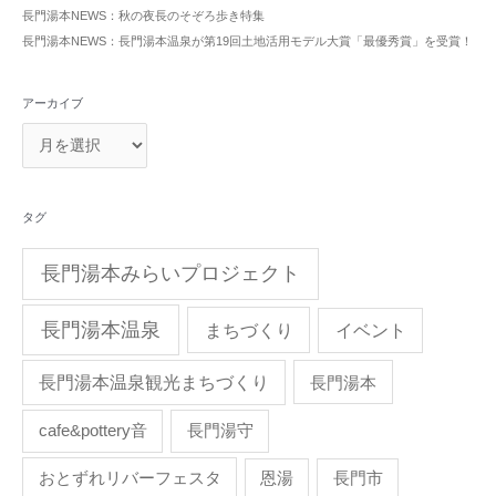
長門湯本NEWS：秋の夜長のそぞろ歩き特集
長門湯本NEWS：長門湯本温泉が第19回土地活用モデル大賞「最優秀賞」を受賞！
アーカイブ
タグ
長門湯本みらいプロジェクト
長門湯本温泉
まちづくり
イベント
長門湯本温泉観光まちづくり
長門湯本
cafe&pottery音
長門湯守
おとずれリバーフェスタ
恩湯
長門市