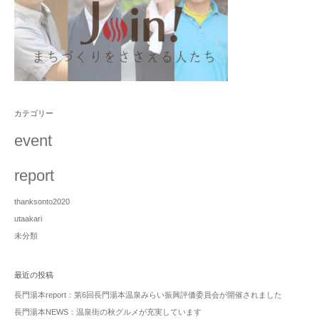
カテゴリー
event
report
thanksonto2020
utaakari
未分類
最近の投稿
長門湯本report：第6回長門湯本温泉みらい振興評価委員会が開催されました
長門湯本NEWS：温泉街の秋グルメが充実しています