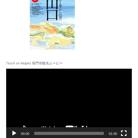
Touch on Nagato 長門市観光ムービー
動
画
プ
レ
ー
ヤ
ー
00:00
01:00