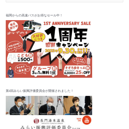
索
カ
対
イ
象
福岡からの高速バスがお得なセール中！
ブ
:
第4回みらい振興評価委員会が開催されました！