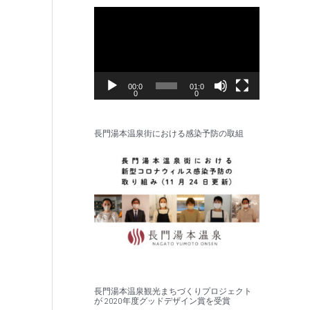
動
画
プ
レ
ー
00:0
01:0
0
0
ヤ
ー
長門湯本温泉街における感染予防の取組
長門湯本温泉観光まちづくりプロジェクト
が 2020年度グッドデザイン賞を受賞