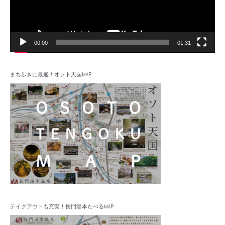
ー
00:00
01:31
まち歩きに最適！オソト天国MAP
テイクアウトも充実！長門湯本たべるMAP