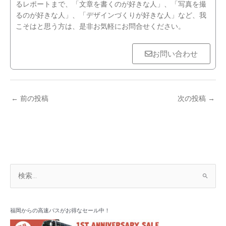
るレポートまで、「文章を書くのが好きな人」、「写真を撮
るのが好きな人」、「デザインづくりが好きな人」など、我
こそはと思う方は、是非お気軽にお問合せください。
お問い合わせ
←
前の投稿
次の投稿
→
ア
検
ー
索
カ
対
イ
象
福岡からの高速バスがお得なセール中！
ブ
: