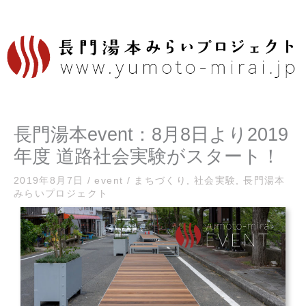
内
容
を
ス
キ
ッ
プ
長門湯本event：8月8日より2019
年度 道路社会実験がスタート！
2019年8月7日
/
event
/
まちづくり
,
社会実験
,
長門湯本
みらいプロジェクト