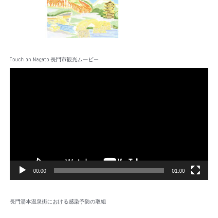
Touch on Nagato 長門市観光ムービー
動
画
プ
レ
ー
ヤ
ー
00:00
01:00
長門湯本温泉街における感染予防の取組