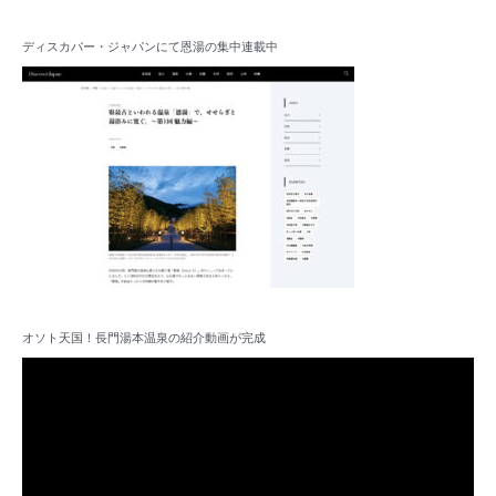
ディスカバー・ジャパンにて恩湯の集中連載中
オソト天国！長門湯本温泉の紹介動画が完成
動
画
プ
レ
ー
ヤ