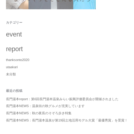
カテゴリー
event
report
thanksonto2020
utaakari
未分類
最近の投稿
長門湯本report：第6回長門湯本温泉みらい振興評価委員会が開催されました
長門湯本NEWS：温泉街の秋グルメが充実しています
長門湯本NEWS：秋の夜長のそぞろ歩き特集
長門湯本NEWS：長門湯本温泉が第19回土地活用モデル大賞「最優秀賞」を受賞！