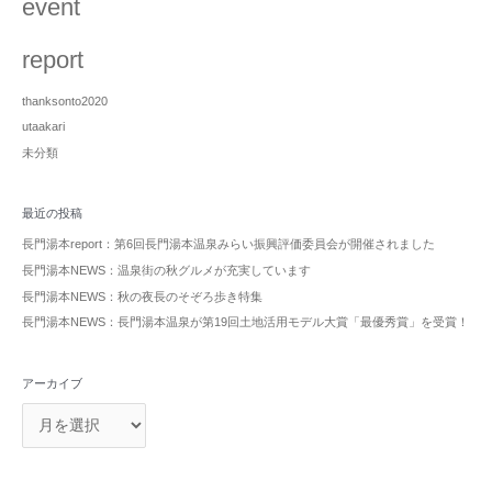
event
report
thanksonto2020
utaakari
未分類
最近の投稿
長門湯本report：第6回長門湯本温泉みらい振興評価委員会が開催されました
長門湯本NEWS：温泉街の秋グルメが充実しています
長門湯本NEWS：秋の夜長のそぞろ歩き特集
長門湯本NEWS：長門湯本温泉が第19回土地活用モデル大賞「最優秀賞」を受賞！
アーカイブ