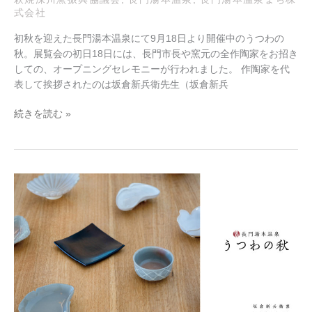
ニ
式会社
ン
グ
初秋を迎えた長門湯本温泉にて9月18日より開催中のうつわの
セ
秋。展覧会の初日18日には、長門市長や窯元の全作陶家をお招き
レ
しての、オープニングセレモニーが行われました。 作陶家を代
モ
表して挨拶されたのは坂倉新兵衛先生（坂倉新兵
ニ
ー
続きを読む »
長
門
湯
本
event：
初
開
催！
長