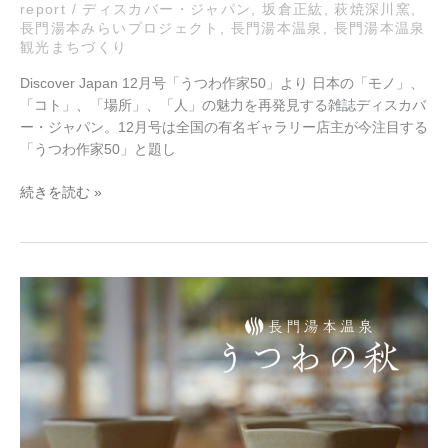
正
report
/
ディスカバー・ジャパン
,
坂倉正紘
,
萩焼深川窯
,
長門湯本みらいプロジェクト
,
長門湯本温泉
,
長門湯本温泉
紘
観光まちづくり
さ
ん
Discover Japan 12月号「うつわ作家50」より 日本の「モノ」、
が
「コト」、「場所」、「人」の魅力を再発見する雑誌ディスカバ
紹
ー・ジャパン。12月号は全国の有名ギャラリー店主が今注目する
介
「うつわ作家50」と題し
さ
れ
続きを読む »
て
い
ま
す】
長
門
湯
本
report：
長
門
湯