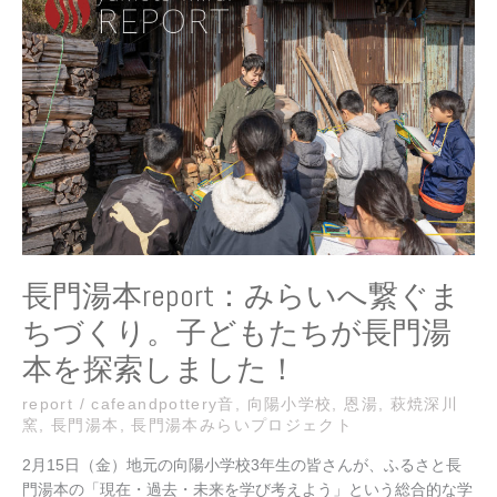
開
湯
催
本
さ
report：
れ
み
ま
ら
し
い
た。
へ
繋
ぐ
ま
ち
づ
長門湯本report：みらいへ繋ぐま
く
ちづくり。子どもたちが長門湯
り。
子
本を探索しました！
ど
も
report
/
cafeandpottery音
,
向陽小学校
,
恩湯
,
萩焼深川
窯
,
長門湯本
,
長門湯本みらいプロジェクト
た
ち
2月15日（金）地元の向陽小学校3年生の皆さんが、ふるさと長
が
門湯本の「現在・過去・未来を学び考えよう」という総合的な学