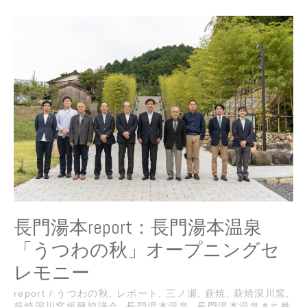
長
門
湯
本
report：
長
門
湯
本
温
泉
「う
つ
わ
長門湯本report：長門湯本温泉
の
「うつわの秋」オープニングセ
秋」
オ
レモニー
ー
プ
report
/
うつわの秋
,
レポート
,
三ノ瀬
,
萩焼
,
萩焼深川窯
,
萩焼深川窯振興協議会
,
長門湯本温泉
,
長門湯本温泉まち株