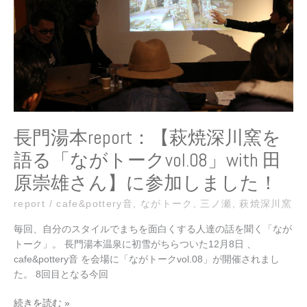
【萩
焼
深
川
窯
を
語
る
「な
長門湯本report：【萩焼深川窯を
が
語る「ながトークvol.08」with 田
ト
ー
原崇雄さん】に参加しました！
ク
vol.08」
report
/
cafe&pottery音
,
ながトーク
,
三ノ瀬
,
萩焼深川窯
with
毎回、自分のスタイルでまちを面白くする人達の話を聞く「なが
田
トーク」。 長門湯本温泉に初雪がちらついた12月8日 、
原
cafe&pottery音 を会場に「ながトークvol.08」が開催されまし
崇
た。 8回目となる今回
雄
さ
続きを読む »