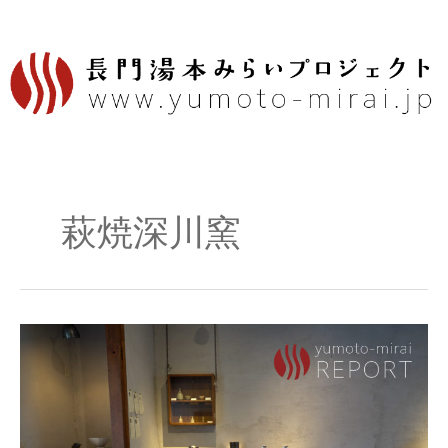
内
容
を
ス
キ
ッ
プ
萩焼深川窯
長
門
湯
本
report：
「て