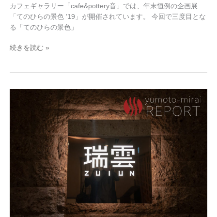
し
カフェギャラリー「cafe&pottery音」では、年末恒例の企画展
た！
「てのひらの景色 ’19」が開催されています。 今回で三度目とな
る「てのひらの景色」
続きを読む »
長
門
湯
本
report：
萩
焼
深
川
窯
の
新