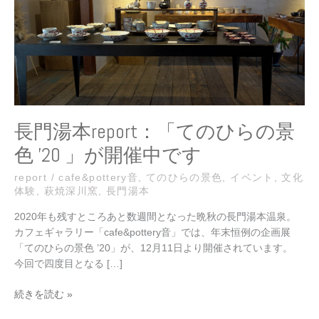
の
ひ
ら
の
景
色
’20
」
長門湯本report：「てのひらの景
が
色 ’20 」が開催中です
開
催
report
/
cafe&pottery音
,
てのひらの景色
,
イベント
,
文化
中
体験
,
萩焼深川窯
,
長門湯本
で
す
2020年も残すところあと数週間となった晩秋の長門湯本温泉。
カフェギャラリー「cafe&pottery音」では、年末恒例の企画展
「てのひらの景色 ’20」が、12月11日より開催されています。
今回で四度目となる […]
続きを読む »