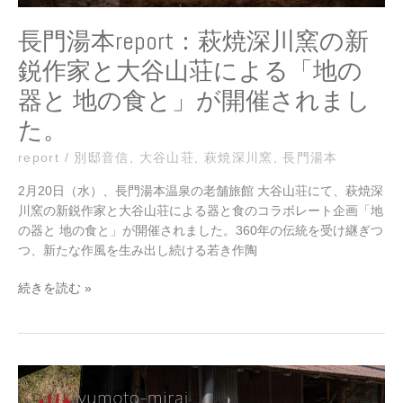
鋭
作
長門湯本report：萩焼深川窯の新
家
鋭作家と大谷山荘による「地の
と
大
器と 地の食と」が開催されまし
谷
た。
山
荘
report
/
別邸音信
,
大谷山荘
,
萩焼深川窯
,
長門湯本
に
よ
2月20日（水）、長門湯本温泉の老舗旅館 大谷山荘にて、萩焼深
る
川窯の新鋭作家と大谷山荘による器と食のコラボレート企画「地
「地
の器と 地の食と」が開催されました。360年の伝統を受け継ぎつ
の
つ、新たな作風を生み出し続ける若き作陶
器
と
続きを読む »
地
の
食
と」
長
が
門