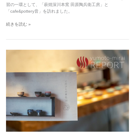
長
習の一環として、「萩焼深川本窯 田原陶兵衛工房」と
門
「cafe&pottery音」を訪れました。
湯
本
続きを読む »
を
探
索
し
長
ま
門
し
湯
た！
本
report：
「て
の
ひ
ら
の
景
色
’18