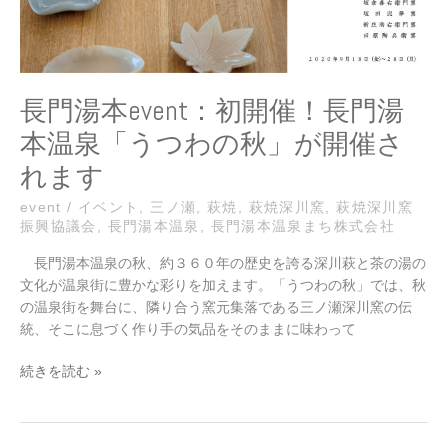
門
湯
本
温
泉
長門湯本event：初開催！長門湯
「う
本温泉「うつわの秋」が開催さ
つ
わ
れます
の
秋」
event
/
イベント
,
三ノ瀬
,
萩焼
,
萩焼深川窯
,
萩焼深川窯
振興協議会
,
長門湯本温泉
,
長門湯本温泉まち株式会社
が
開
長門湯本温泉の秋、約３６０年の歴史を誇る深川萩と茶の湯の
催
文化が温泉街に豊かな彩りを加えます。「うつわの秋」では、秋
さ
の温泉街を舞台に、隣り合う窯元集落である三ノ瀬深川窯の伝
れ
統、そこに息づく作り手の気品をそのままに味わって
ま
す
続きを読む »