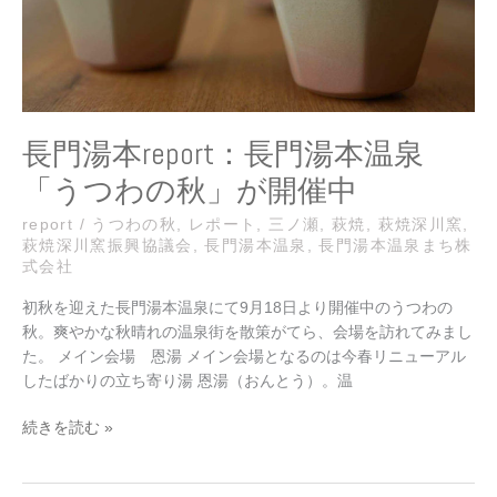
本
温
泉
「う
つ
わ
長門湯本report：長門湯本温泉
の
「うつわの秋」が開催中
秋」
が
report
/
うつわの秋
,
レポート
,
三ノ瀬
,
萩焼
,
萩焼深川窯
,
開
萩焼深川窯振興協議会
,
長門湯本温泉
,
長門湯本温泉まち株
催
式会社
中
初秋を迎えた長門湯本温泉にて9月18日より開催中のうつわの
秋。爽やかな秋晴れの温泉街を散策がてら、会場を訪れてみまし
た。 メイン会場 恩湯 メイン会場となるのは今春リニューアル
したばかりの立ち寄り湯 恩湯（おんとう）。温
続きを読む »