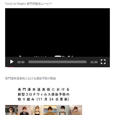
Touch on Nagato 長門市観光ムービー
動
画
プ
レ
ー
ヤ
ー
00:00
01:00
長門湯本温泉街における感染予防の取組