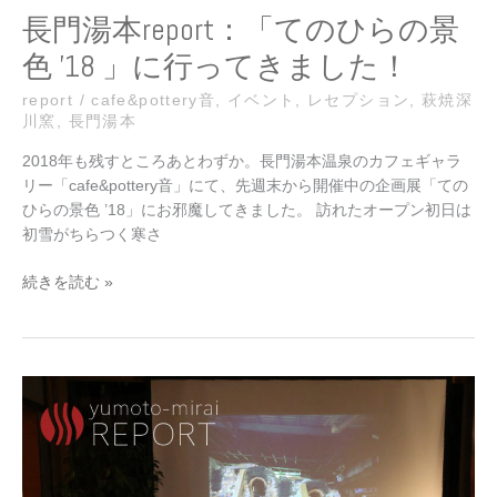
」
長門湯本report：「てのひらの景
に
色 ’18 」に行ってきました！
行
っ
report
/
cafe&pottery音
,
イベント
,
レセプション
,
萩焼深
て
川窯
,
長門湯本
き
ま
2018年も残すところあとわずか。長門湯本温泉のカフェギャラ
し
リー「cafe&pottery音」にて、先週末から開催中の企画展「ての
た！
ひらの景色 ’18」にお邪魔してきました。 訪れたオープン初日は
初雪がちらつく寒さ
続きを読む »
長
門
湯
本
report：