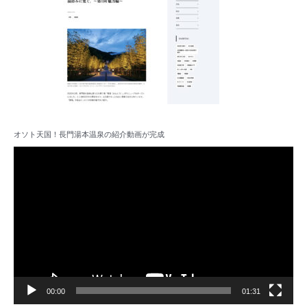
オソト天国！長門湯本温泉の紹介動画が完成
動
画
プ
レ
ー
ヤ
ー
00:00
01:31