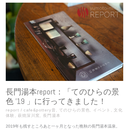
長
門
湯
本
report：
「て
の
ひ
ら
の
景
色
’19
」
長門湯本report：「てのひらの景
に
色 ’19 」に行ってきました！
行
っ
report
/
cafe&pottery音
,
てのひらの景色
,
イベント
,
文化
て
体験
,
萩焼深川窯
,
長門湯本
き
ま
2019年も残すところあと一ヶ月となった晩秋の長門湯本温泉。