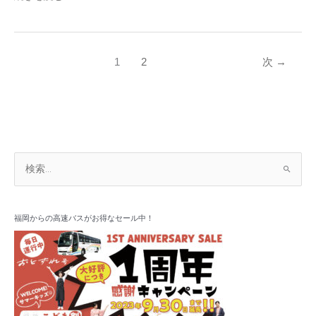
ん】
に
参
加
1
2
次
→
し
ま
し
た！
ア
検
ー
索
カ
対
イ
象
福岡からの高速バスがお得なセール中！
ブ
: