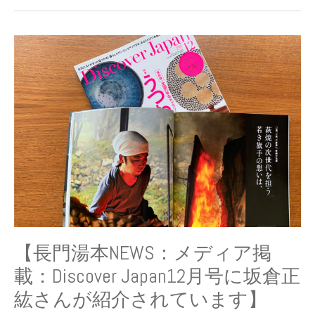
【長
門
湯
本
NEWS：
メ
デ
ィ
ア
掲
載：
Discover
Japan12
月
【長門湯本NEWS：メディア掲
号
載：Discover Japan12月号に坂倉正
に
坂
紘さんが紹介されています】
倉