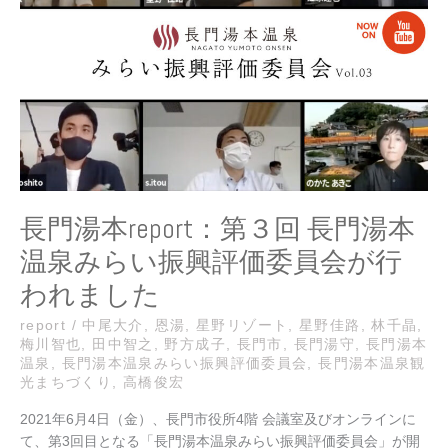
report：
第
３
回
長
門
湯
本
温
泉
長門湯本report：第３回 長門湯本
み
温泉みらい振興評価委員会が行
ら
い
われました
振
興
report
/
中尾大介
,
恩湯
,
星野リゾート
,
星野佳路
,
林千晶
,
梅川智也
,
田中智之
,
野方成子
,
長門市
,
長門湯守
,
長門湯本
評
温泉
,
長門湯本温泉みらい振興評価委員会
,
長門湯本温泉観
価
光まちづくり
,
高橋俊宏
委
員
2021年6月4日（金）、長門市役所4階 会議室及びオンラインに
会
て、第3回目となる「長門湯本温泉みらい振興評価委員会」が開