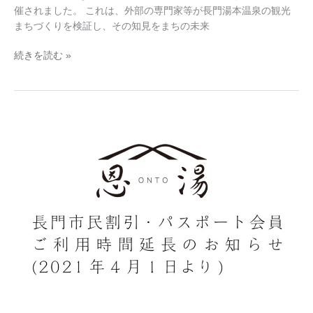
が
催されました。 これは、外部の専門家等が長門湯本温泉の観光
行
まちづくりを検証し、その知見をまちの未来
わ
れ
続きを読む »
ま
し
た
長
門
湯
本
NEWS：
立
ち
寄
り
湯
「恩
湯」
長