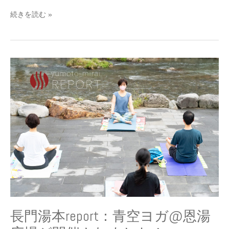
し
続きを読む »
た
長
門
湯
本
report：
青
空
ヨ
ガ
@
恩
湯
広
場
長門湯本report：青空ヨガ@恩湯
が