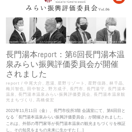
6
回
長
門
湯
本
温
泉
長門湯本report：第6回長門湯本温
み
泉みらい振興評価委員会が開催
ら
い
されました
振
興
report
/
中尾大介
,
恩湯
,
星野リゾート
,
星野佳路
,
林千晶
,
梅川智也
,
田中智之
,
野方成子
,
長門市
,
長門湯守
,
長門湯本
評
温泉
,
長門湯本温泉みらい振興評価委員会
,
長門湯本温泉観
価
光まちづくり
,
高橋俊宏
委
員
2022年11月11日（金）、長門市役所3階 会議室にて、第6回目と
会
なる「長門湯本温泉みらい振興評価委員会」が開催されました。
が
これは、外部の専門家等が長門湯本温泉の観光まちづくりを検証
開
し、その知見をまちの未来に生かすた […]