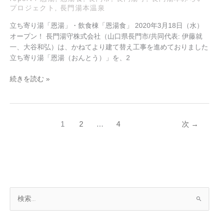
プロジェクト
,
長門湯本温泉
ン
の
立ち寄り湯「恩湯」・飲食棟「恩湯食」 2020年3月18日（水）
お
オープン！ 長門湯守株式会社（山口県長門市/共同代表: 伊藤就
知
一、大谷和弘）は、かねてより建て替え工事を進めておりました
ら
立ち寄り湯「恩湯（おんとう）」を、2
せ
続きを読む »
1
2
…
4
次
→
ア
検
ー
索
カ