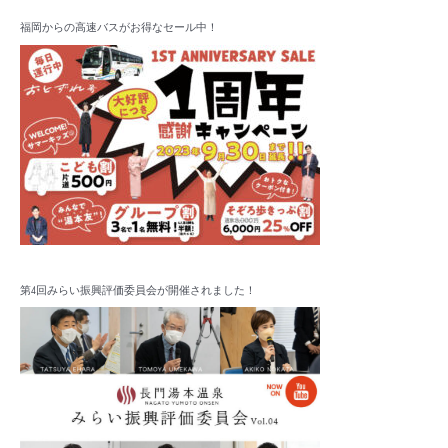
対
イ
象
福岡からの高速バスがお得なセール中！
ブ
:
第4回みらい振興評価委員会が開催されました！