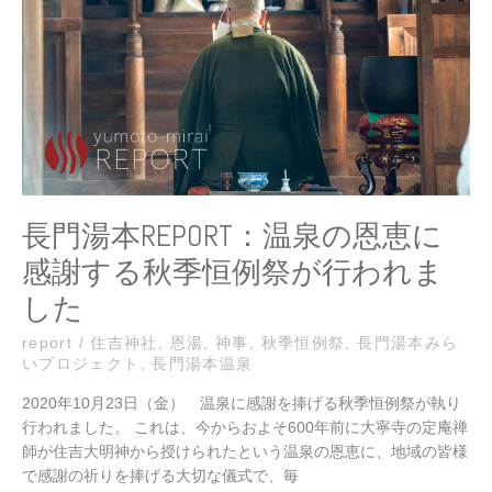
REPORT：
お
温
知
泉
ら
の
せ
恩
恵
に
感
謝
す
長門湯本REPORT：温泉の恩恵に
る
感謝する秋季恒例祭が行われま
秋
季
した
恒
例
report
/
住吉神社
,
恩湯
,
神事
,
秋季恒例祭
,
長門湯本みら
いプロジェクト
,
長門湯本温泉
祭
が
2020年10月23日（金） 温泉に感謝を捧げる秋季恒例祭が執り
行
行われました。 これは、今からおよそ600年前に大寧寺の定庵禅
わ
師が住吉大明神から授けられたという温泉の恩恵に、地域の皆様
れ
で感謝の祈りを捧げる大切な儀式で、毎
ま