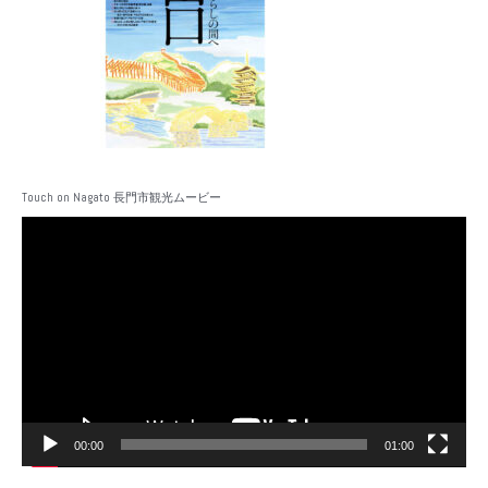
Touch on Nagato 長門市観光ムービー
動
画
プ
レ
ー
ヤ
ー
00:00
01:00