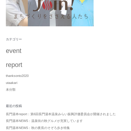
カテゴリー
event
report
thanksonto2020
utaakari
未分類
最近の投稿
長門湯本report：第6回長門湯本温泉みらい振興評価委員会が開催されました
長門湯本NEWS：温泉街の秋グルメが充実しています
長門湯本NEWS：秋の夜長のそぞろ歩き特集