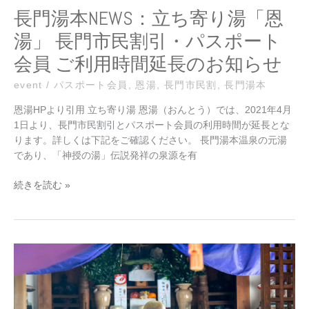
門
長門湯本NEWS：立ち寄り湯「恩
市
湯」 長門市民割引・パスポート
民
割
会員 ご利用時間延長のお知らせ
引・
パ
event
/
パスポート会員
,
恩湯
,
長門市民割
,
長門湯本
ス
恩湯HPより引用 立ち寄り湯 恩湯（おんとう）では、2021年4月
ポ
1日より、長門市民割引とパスポート会員の利用時間が延長とな
ー
ります。詳しくは下記をご確認ください。 長門湯本温泉の元湯
ト
であり、「神授の湯」伝説発祥の泉源を有
会
員
続きを読む »
ご
利
用
時
長
間
門
延
湯
長
本
の