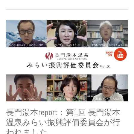
長
門
湯
本
report：
第
1
回
長
門
湯
本
温
泉
長門湯本report：第1回 長門湯本
み
温泉みらい振興評価委員会が行
ら
い
われました