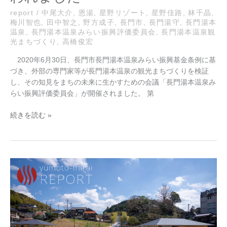
振
興
report
/
中尾大介
,
恩湯
,
星野リゾート
,
星野佳路
,
林千晶
,
梅川智也
,
田中智之
,
野方成子
,
長門市
,
長門湯守
,
長門湯本
評
温泉
,
長門湯本温泉みらい振興評価委員会
,
長門湯本温泉観
価
光まちづくり
,
高橋俊宏
委
員
2020年6月30日、長門市長門湯本温泉みらい振興基金条例に基
会
づき、外部の専門家等が長門湯本温泉の観光まちづくりを検証
が
し、その知見をまちの未来に生かすための会議「長門湯本温泉み
行
らい振興評価委員会」が開催されました。 第
わ
れ
続きを読む »
ま
し
た
長
門
湯
本
NEWS：
恩