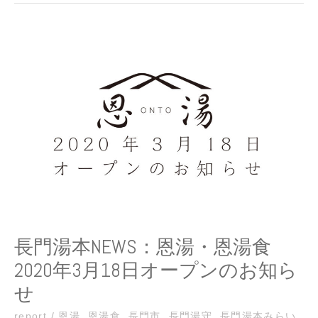
長
門
湯
本
NEWS：
恩
湯・
恩
湯
食
2020
年
3
月
長門湯本NEWS：恩湯・恩湯食
18
2020年3月18日オープンのお知ら
日
オ
せ
ー
プ
report
/
恩湯
,
恩湯食
,
長門市
,
長門湯守
,
長門湯本みらい