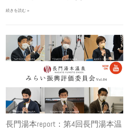
催
さ
続きを読む »
れ
ま
し
た
長
門
湯
本
report：
第
4
回
長
門
湯
本
温
泉
長門湯本report：第4回長門湯本温
み