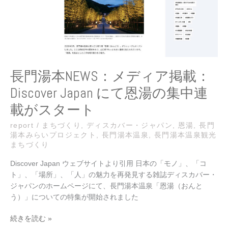
ィ
ア
掲
載：
Discover
Japan
に
長門湯本NEWS：メディア掲載：
て
Discover Japan にて恩湯の集中連
恩
湯
載がスタート
の
集
report
/
まちづくり
,
ディスカバー・ジャパン
,
恩湯
,
長門
湯本みらいプロジェクト
,
長門湯本温泉
,
長門湯本温泉観光
中
まちづくり
連
載
Discover Japan ウェブサイトより引用 日本の「モノ」、「コ
が
ト」、「場所」、「人」の魅力を再発見する雑誌ディスカバー・
ス
ジャパンのホームページにて、長門湯本温泉「恩湯（おんと
タ
う）」についての特集が開始されました
ー
ト
続きを読む »