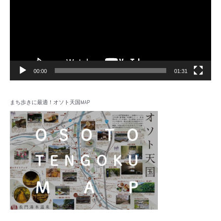
レ
ー
ヤ
ー
00:00
01:31
まち歩きに最適！オソト天国MAP