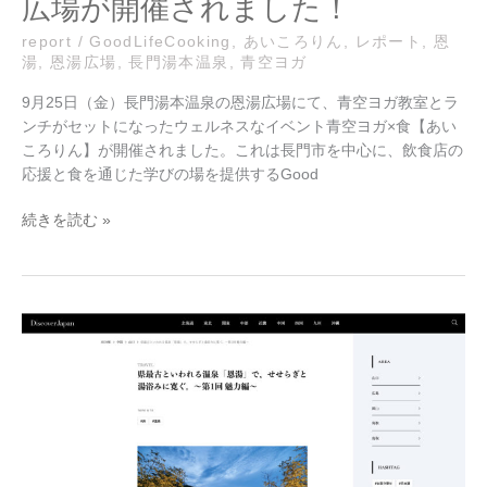
広場が開催されました！
開
催
report
/
GoodLifeCooking
,
あいころりん
,
レポート
,
恩
さ
湯
,
恩湯広場
,
長門湯本温泉
,
青空ヨガ
れ
ま
9月25日（金）長門湯本温泉の恩湯広場にて、青空ヨガ教室とラ
し
ンチがセットになったウェルネスなイベント青空ヨガ×食【あい
た！
ころりん】が開催されました。これは長門市を中心に、飲食店の
応援と食を通じた学びの場を提供するGood
続きを読む »
長
門
湯
本
NEWS：
メ
デ