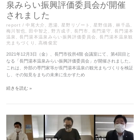
泉みらい振興評価委員会が開催
ら
い
されました
振
興
report
/
中尾大介
,
恩湯
,
星野リゾート
,
星野佳路
,
林千晶
,
梅川智也
,
田中智之
,
野方成子
,
長門市
,
長門湯守
,
長門湯本
評
温泉
,
長門湯本温泉みらい振興評価委員会
,
長門湯本温泉観
価
光まちづくり
,
高橋俊宏
委
員
2021年12月3日（金）、長門市役所4階 会議室にて、第4回目と
会
なる「長門湯本温泉みらい振興評価委員会」が開催されました。
が
これは、外部の専門家等が長門湯本温泉の観光まちづくりを検証
開
し、その知見をまちの未来に生かすため
催
さ
続きを読む »
れ
ま
し
た
長
門
湯
本