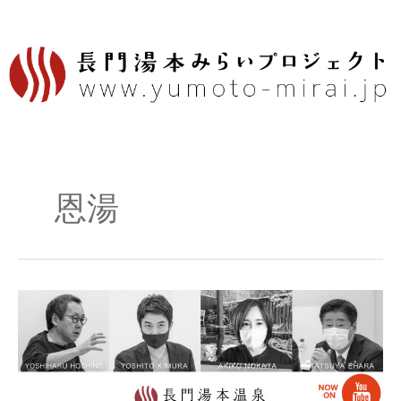
内
容
を
ス
キ
ッ
プ
恩湯
長
門
湯
本
report：
第