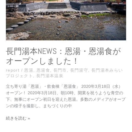
湯・
恩
湯
食
が
オ
ー
プ
長門湯本NEWS：恩湯・恩湯食が
ン
オープンしました！
し
ま
report
/
恩湯
,
恩湯食
,
長門市
,
長門湯守
,
長門湯本みらい
し
プロジェクト
,
長門湯本温泉
た！
立ち寄り湯「恩湯」・飲食棟「恩湯食」 2020年3月18日（水）
オープン！ 2020年3月18日、朝10時、開業を祝うような青空の
下、無事にオープン初日を迎えた恩湯。多数のメディアがオープ
ンの様子を撮影し、まちづくりの中
続きを読む »