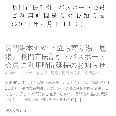
ち
寄
り
湯
「恩
湯」
長
門
長門湯本NEWS：立ち寄り湯「恩
市
湯」 長門市民割引・パスポート
民
割
会員 ご利用時間延長のお知らせ
引・
パ
event
/
パスポート会員
,
恩湯
,
長門市民割
,
長門湯本
ス
恩湯HPより引用 立ち寄り湯 恩湯（おんとう）では、2021年4月
ポ
1日より、長門市民割引とパスポート会員の利用時間が延長とな
ー
ります。詳しくは下記をご確認ください。 長門湯本温泉の元湯
ト
であり、「神授の湯」伝説発祥の泉源を有 […]
会
員
続きを読む »
ご