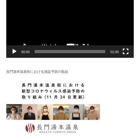
プ
レ
ー
ヤ
ー
00:00
01:00
長門湯本温泉街における感染予防の取組