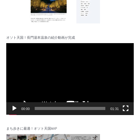
オソト天国！長門湯本温泉の紹介動画が完成
動
画
プ
レ
ー
ヤ
ー
00:00
01:31
まち歩きに最適！オソト天国MAP