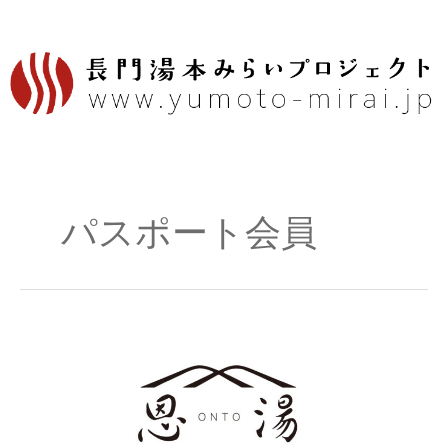
内
容
を
ス
キ
ッ
プ
パスポート会員
長
門
湯
本
NEWS：
立