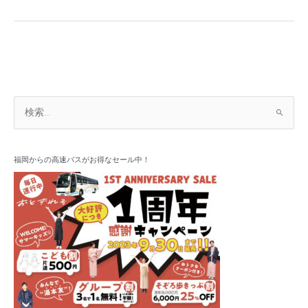
利
用
時
間
延
長
の
ア
お
検
ー
知
索
カ
ら
対
イ
せ
象
福岡からの高速バスがお得なセール中！
ブ
: