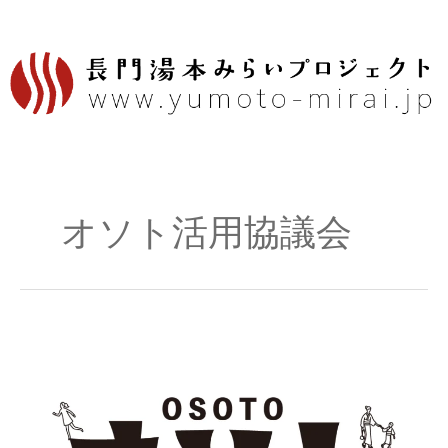
内
容
を
ス
キ
ッ
プ
オソト活用協議会
オ
ソ
ト
活
用
協