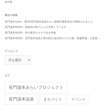
未分類
最近の投稿
長門湯本report：第6回長門湯本温泉みらい振興評価委員会が開催されました
長門湯本NEWS：温泉街の秋グルメが充実しています
長門湯本NEWS：秋の夜長のそぞろ歩き特集
長門湯本NEWS：長門湯本温泉が第19回土地活用モデル大賞「最優秀賞」を受賞！
アーカイブ
タグ
長門湯本みらいプロジェクト
長門湯本温泉
まちづくり
イベント