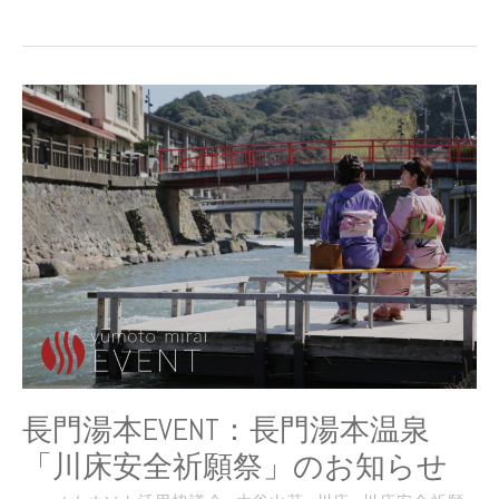
長
門
湯
本
EVENT：
長
門
湯
本
温
泉
「川
床
安
長門湯本EVENT：長門湯本温泉
全
「川床安全祈願祭」のお知らせ
祈
願