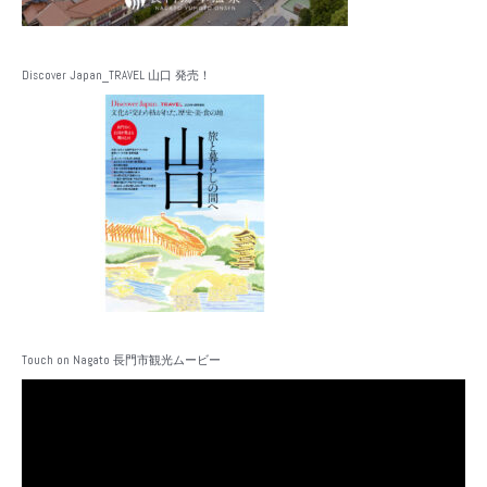
Discover Japan_TRAVEL 山口 発売！
Touch on Nagato 長門市観光ムービー
動
画
プ
レ
ー