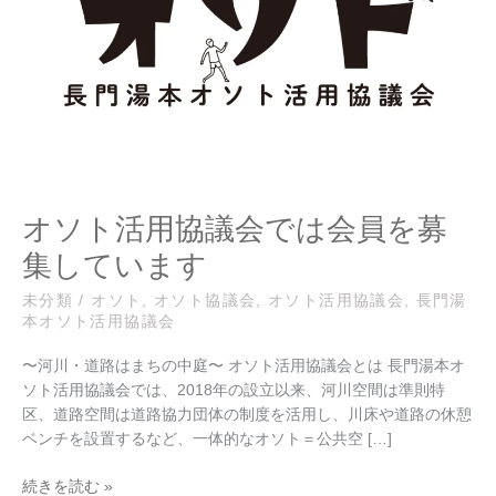
議
会
で
は
会
員
を
募
集
オソト活用協議会では会員を募
し
集しています
て
い
未分類
/
オソト
,
オソト協議会
,
オソト活用協議会
,
長門湯
ま
本オソト活用協議会
す
〜河川・道路はまちの中庭〜 オソト活用協議会とは 長門湯本オ
ソト活用協議会では、2018年の設立以来、河川空間は準則特
区、道路空間は道路協力団体の制度を活用し、川床や道路の休憩
ベンチを設置するなど、一体的なオソト＝公共空 […]
続きを読む »