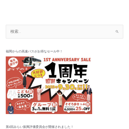
し
ま
す！
ア
検
ー
索
カ
対
イ
象
福岡からの高速バスがお得なセール中！
ブ
:
第4回みらい振興評価委員会が開催されました！