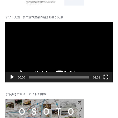
オソト天国！長門湯本温泉の紹介動画が完成
動
画
プ
レ
ー
ヤ
ー
00:00
01:31
まち歩きに最適！オソト天国MAP