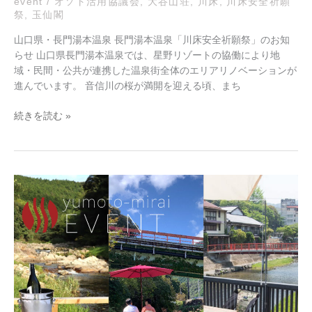
event
/
オソト活用協議会
,
大谷山荘
,
川床
,
川床安全祈願
祭」
祭
,
玉仙閣
の
お
山口県・長門湯本温泉 長門湯本温泉「川床安全祈願祭」のお知
知
らせ 山口県長門湯本温泉では、星野リゾートの協働により地
ら
域・民間・公共が連携した温泉街全体のエリアリノベーションが
せ
進んでいます。 音信川の桜が満開を迎える頃、まち
続きを読む »
長
門
湯
本
event：
川
床
テ
ラ