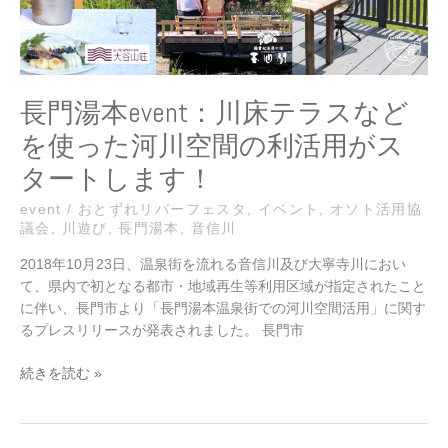
ス
な
ど
を
使
長門湯本event：川床テラスなど
っ
を使った河川空間の利活用がス
た
河
タートします！
川
空
event
/
おとずれリバーフェスタ
,
イベント
,
オソト活用協
議会
,
川遊び
,
長門湯本
,
音信川
間
の
2018年10月23日、温泉街を流れる音信川及び大寧寺川におい
利
て、県内で初となる都市・地域再生等利用区域が指定されたこと
活
に伴い、長門市より「長門湯本温泉街での河川空間活用」に関す
用
るプレスリリースが発表されました。 長門市
が
ス
続きを読む »
タ
ー
ト