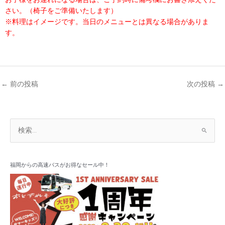
さい。（椅子をご準備いたします）
※料理はイメージです。当日のメニューとは異なる場合がありま
す。
←
前の投稿
次の投稿
→
ア
検
ー
索
カ
対
イ
象
福岡からの高速バスがお得なセール中！
ブ
: