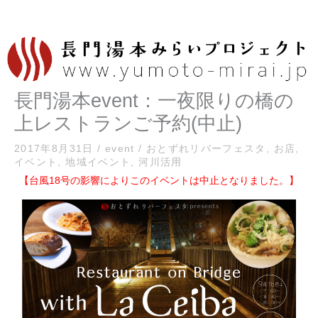
内
容
を
ス
長門湯本event：一夜限りの橋の
キ
ッ
上レストランご予約(中止)
プ
2017年8月31日
/
event
/
おとずれリバーフェスタ
,
お店
,
イベント
,
地域イベント
,
河川活用
【台風18号の影響によりこのイベントは中止となりました。】