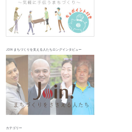
JOIN まちづくりを支える人たちロングインタビュー
カテゴリー