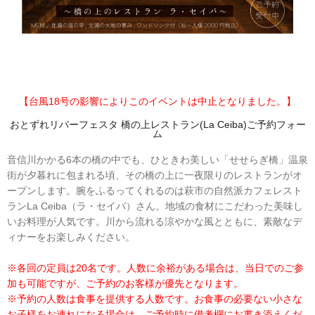
【台風18号の影響によりこのイベントは中止となりました。】
おとずれリバーフェスタ 橋の上レストラン(La Ceiba)ご予約フォー
ム
音信川かかる6本の橋の中でも、ひときわ美しい「せせらぎ橋」温泉
街が夕暮れに包まれる頃、その橋の上に一夜限りのレストランがオ
ープンします。腕をふるってくれるのは萩市の自然派カフェレスト
ランLa Ceiba（ラ・セイバ）さん。地域の食材にこだわった美味し
いお料理が人気です。川から流れる涼やかな風とともに、素敵なデ
ィナーをお楽しみください。
※各回の定員は20名です。人数に余裕がある場合は、当日でのご参
加も可能ですが、ご予約のお客様が優先となります。
※予約の人数は食事を提供する人数です。お食事の必要ない小さな
お子様をお連れになる場合は、ご予約時に備考欄にお書き添えくだ