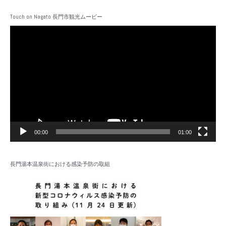
Touch on Nagato 長門市観光ムービー
動
画
プ
レ
ー
ヤ
ー
00:00
01:00
長門湯本温泉街における感染予防の取組