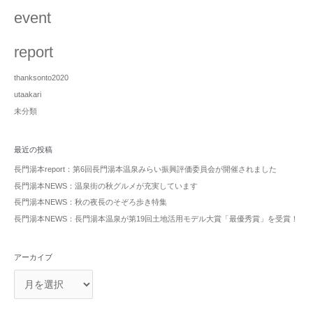
event
report
thanksonto2020
utaakari
未分類
最近の投稿
長門湯本report：第6回長門湯本温泉みらい振興評価委員会が開催されました
長門湯本NEWS：温泉街の秋グルメが充実しています
長門湯本NEWS：秋の夜長のそぞろ歩き特集
長門湯本NEWS：長門湯本温泉が第19回土地活用モデル大賞「最優秀賞」を受賞！
アーカイブ