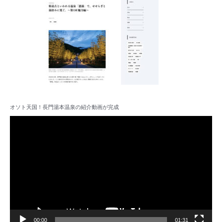
オソト天国！長門湯本温泉の紹介動画が完成
動
画
プ
レ
ー
ヤ
ー
00:00
01:31