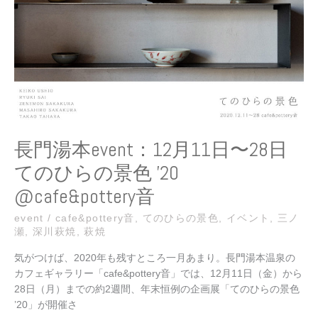
12
月
11
日〜
28
日
て
の
ひ
長門湯本event：12月11日〜28日
ら
てのひらの景色 ’20
の
景
@cafe&pottery音
色
’20
event
/
cafe&pottery音
,
てのひらの景色
,
イベント
,
三ノ
瀬
,
深川萩焼
,
萩焼
@cafe&pottery
音
気がつけば、2020年も残すところ一月あまり。長門湯本温泉の
カフェギャラリー「cafe&pottery音」では、12月11日（金）から
28日（月）までの約2週間、年末恒例の企画展「てのひらの景色
’20」が開催さ