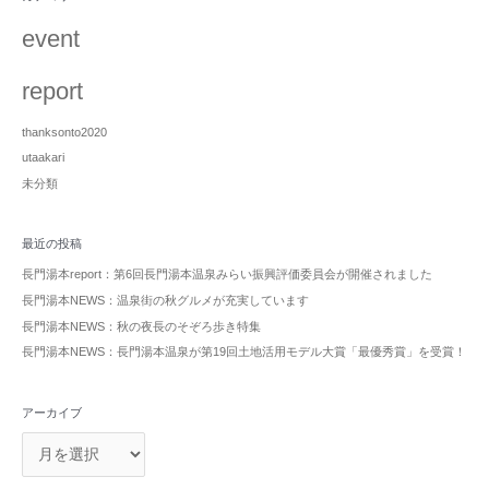
event
report
thanksonto2020
utaakari
未分類
最近の投稿
長門湯本report：第6回長門湯本温泉みらい振興評価委員会が開催されました
長門湯本NEWS：温泉街の秋グルメが充実しています
長門湯本NEWS：秋の夜長のそぞろ歩き特集
長門湯本NEWS：長門湯本温泉が第19回土地活用モデル大賞「最優秀賞」を受賞！
アーカイブ