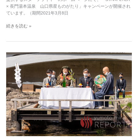
り〜
× 長門湯本温泉 山口県星ものがたり」キャンペーンが開催され
ています。（期間2021年3月8日
続きを読む »
長
門
湯
本
REPORT:
長
門
湯
本
温
泉
に
て