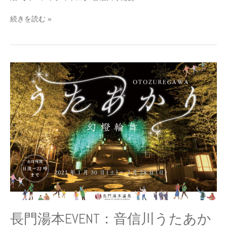
お
知
続きを読む »
ら
せ
長
門
湯
本
EVENT：
音
信
川
う
た
あ
か
り
2021
長門湯本EVENT：音信川うたあか
〜