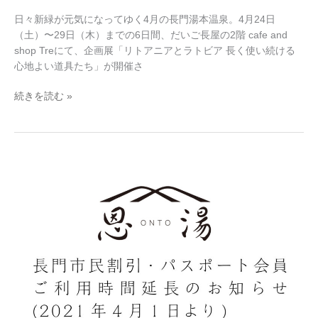
る
日々新緑が元気になってゆく4月の長門湯本温泉。4月24日
心
（土）〜29日（木）までの6日間、だいご長屋の2階 cafe and
地
shop Treにて、企画展「リトアニアとラトビア 長く使い続ける
よ
心地よい道具たち」が開催さ
い
道
続きを読む »
具
た
ち」
＠
長
cafe
門
and
湯
shop
本
Tre
NEWS：
立
ち
寄
り
湯