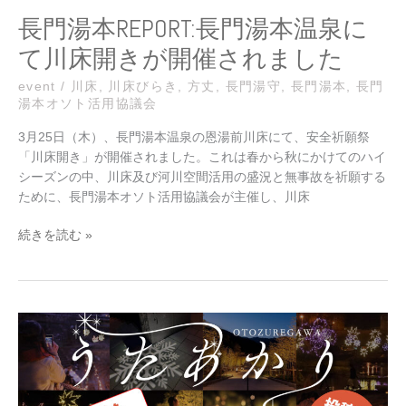
川
長門湯本REPORT:長門湯本温泉に
床
て川床開きが開催されました
開
き
event
/
川床
,
川床びらき
,
方丈
,
長門湯守
,
長門湯本
,
長門
が
湯本オソト活用協議会
開
催
3月25日（木）、長門湯本温泉の恩湯前川床にて、安全祈願祭
さ
「川床開き」が開催されました。これは春から秋にかけてのハイ
れ
シーズンの中、川床及び河川空間活用の盛況と無事故を祈願する
ま
ために、長門湯本オソト活用協議会が主催し、川床
し
た
続きを読む »
長
門
湯
本
EVENT：