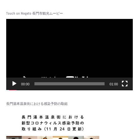
Touch on Nagato 長門市観光ムービー
動
画
プ
レ
ー
ヤ
ー
00:00
01:00
長門湯本温泉街における感染予防の取組