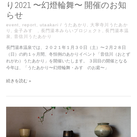
り2021 〜幻燈輪舞〜 開催のお知
幻
燈
らせ
輪
舞〜
event
,
report
,
utaakari
/
うたあかり
,
大寧寺川うたあか
り
,
金子みすゞ
,
長門湯本みらいプロジェクト
,
長門湯本温
開
泉
,
音信川うたあかり
催
の
長門湯本温泉では、２０２１年１月３０日（土）〜２月２８日
お
（日）の約１ヶ月間、冬恒例のあかりイベント「音信川（おとず
知
れがわ）うたあかり」を開催いたします。 ３回目の開催となる
ら
今年は、「うたあかり〜幻燈輪舞・みすゞのお庭〜」
せ
続きを読む »
長
門
湯
本
event：