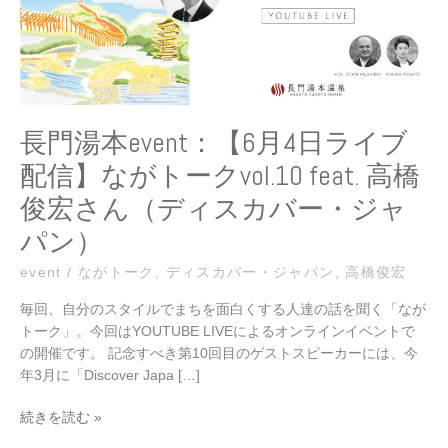
月
4
日
ラ
イ
ブ
長門湯本event：【6月4日ライブ
配
配信】ながトークvol.10 feat. 高橋
信】
な
俊宏さん（ディスカバー・ジャ
が
パン）
ト
ー
event
/
ながトーク
,
ディスカバー・ジャパン
,
高橋俊宏
ク
vol.10
毎回、自分のスタイルでまちを面白くする人達の話を聞く「なが
feat.
トーク」。今回はYOUTUBE LIVEによるオンラインイベントで
高
の開催です。 記念すべき第10回目のゲストスピーカーには、今
橋
年3月に「Discover Japa […]
俊
宏
続きを読む »
さ