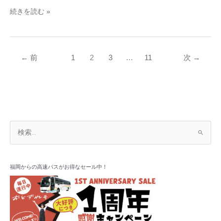
続きを読む »
←
前
1
2
3
…
11
次
→
ア
検
ー
索
カ
対
イ
象
福岡からの高速バスがお得なセール中！
ブ
: