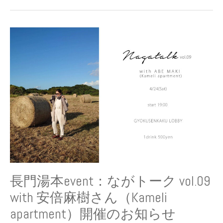
ん
（デ
ィ
長
ス
門
カ
湯
バ
本
ー・
event：
ジ
な
ャ
が
パ
ト
ン）
ー
ク
vol.09
with
安
倍
長門湯本event：ながトーク vol.09
麻
with 安倍麻樹さん（Kameli
樹
さ
apartment）開催のお知らせ
ん