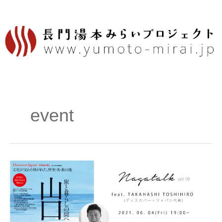
内
容
を
ス
キ
ッ
プ
event
長
門
湯
本
event：
【6