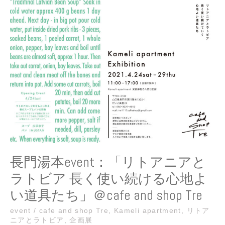
長
門
湯
本
event：
「リ
ト
ア
ニ
ア
と
ラ
ト
ビ
長門湯本event：「リトアニアと
ア
長
ラトビア 長く使い続ける心地よ
く
い道具たち」＠cafe and shop Tre
使
い
event
/
cafe and shop Tre
,
Kameli apartment
,
リトア
続
ニアとラトビア
,
企画展
け