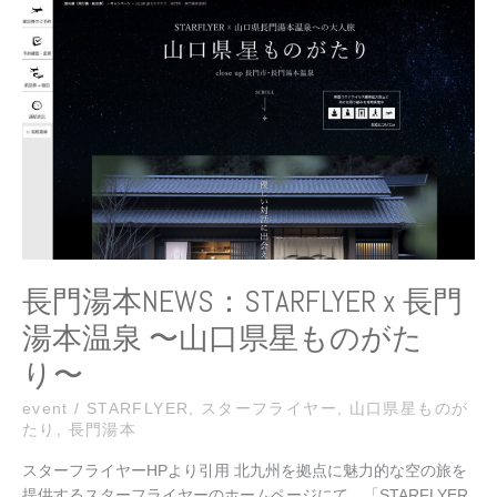
湯
長
本
の
NEWS：
お
STARFLYER
知
x
ら
長
せ
門
湯
本
温
泉
〜
長門湯本NEWS：STARFLYER x 長門
山
湯本温泉 〜山口県星ものがた
口
県
り〜
星
も
event
/
STARFLYER
,
スターフライヤー
,
山口県星ものが
たり
,
長門湯本
の
が
スターフライヤーHPより引用 北九州を拠点に魅力的な空の旅を
た
提供するスターフライヤーのホームページにて、「STARFLYER