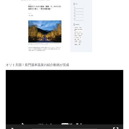
オソト天国！長門湯本温泉の紹介動画が完成
動
画
プ
レ
ー
ヤ
ー