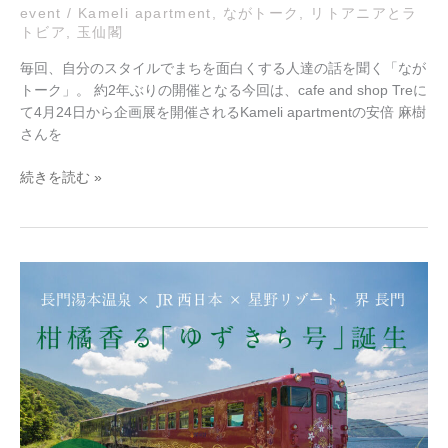
（Kameli
event
/
Kameli apartment
,
ながトーク
,
リトアニアとラ
トビア
,
玉仙閣
apartment）
開
毎回、自分のスタイルでまちを面白くする人達の話を聞く「なが
催
トーク」。 約2年ぶりの開催となる今回は、cafe and shop Treに
の
て4月24日から企画展を開催されるKameli apartmentの安倍 麻樹
お
さんを
知
ら
続きを読む »
せ
長
門
湯
本
event：〜
柑
橘
香
る