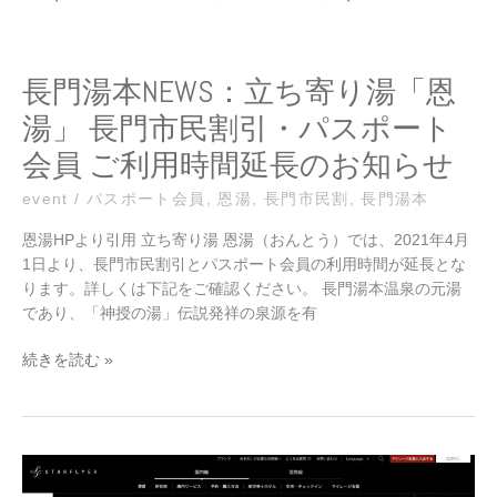
「恩
湯」
長
門
長門湯本NEWS：立ち寄り湯「恩
市
湯」 長門市民割引・パスポート
民
割
会員 ご利用時間延長のお知らせ
引・
パ
event
/
パスポート会員
,
恩湯
,
長門市民割
,
長門湯本
ス
恩湯HPより引用 立ち寄り湯 恩湯（おんとう）では、2021年4月
ポ
1日より、長門市民割引とパスポート会員の利用時間が延長とな
ー
ります。詳しくは下記をご確認ください。 長門湯本温泉の元湯
ト
であり、「神授の湯」伝説発祥の泉源を有
会
員
続きを読む »
ご
利
用
時
長
間
門
延