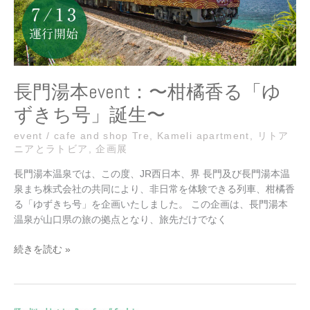
「ゆ
ず
き
ち
号」
長門湯本event：〜柑橘香る「ゆ
誕
生〜
ずきち号」誕生〜
event
/
cafe and shop Tre
,
Kameli apartment
,
リトア
ニアとラトビア
,
企画展
長門湯本温泉では、この度、JR西日本、界 長門及び長門湯本温
泉まち株式会社の共同により、非日常を体験できる列車、柑橘香
る「ゆずきち号」を企画いたしました。 この企画は、長門湯本
温泉が山口県の旅の拠点となり、旅先だけでなく
続きを読む »