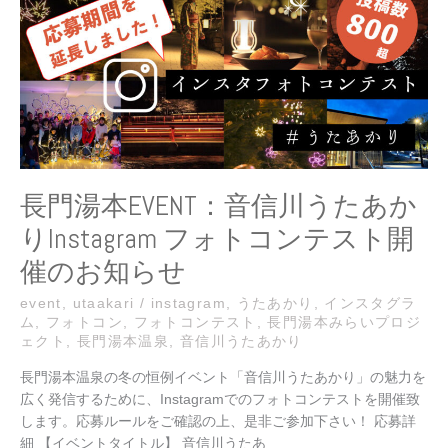
音
信
川
う
た
あ
か
り
Instagram
長門湯本EVENT：音信川うたあか
フ
りInstagram フォトコンテスト開
ォ
ト
催のお知らせ
コ
ン
event
,
utaakari
/
instagram
,
うたあかり
,
インスタグラ
ム
,
フォトコン
,
フォトコンテスト
,
長門湯本みらいプロジ
テ
ェクト
,
長門湯本温泉
,
音信川うたあかり
ス
ト
長門湯本温泉の冬の恒例イベント「音信川うたあかり」の魅力を
開
広く発信するために、Instagramでのフォトコンテストを開催致
催
します。応募ルールをご確認の上、是非ご参加下さい！ 応募詳
の
細 【イベントタイトル】 音信川うたあ