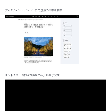
ディスカバー・ジャパンにて恩湯の集中連載中
オソト天国！長門湯本温泉の紹介動画が完成
動
画
プ
レ
ー
ヤ