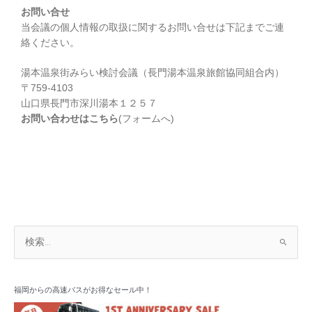
お問い合せ
当会議の個人情報の取扱に関するお問い合せは下記までご連
絡ください。
湯本温泉街みらい検討会議（長門湯本温泉旅館協同組合内）
〒759-4103
山口県長門市深川湯本１２５７
お問い合わせはこちら
(フォームへ)
ア
検
ー
索
カ
対
イ
象
福岡からの高速バスがお得なセール中！
ブ
: