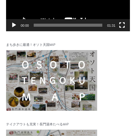
ー
00:00
01:31
まち歩きに最適！オソト天国MAP
テイクアウトも充実！長門湯本たべるMAP