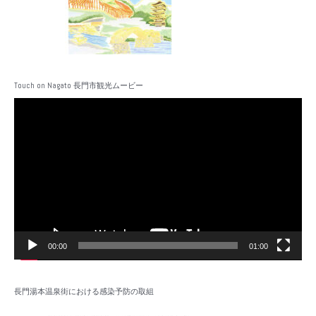
Touch on Nagato 長門市観光ムービー
動
画
プ
レ
ー
ヤ
ー
00:00
01:00
長門湯本温泉街における感染予防の取組