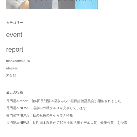
カテゴリー
event
report
thanksonto2020
utaakari
未分類
最近の投稿
長門湯本report：第6回長門湯本温泉みらい振興評価委員会が開催されました
長門湯本NEWS：温泉街の秋グルメが充実しています
長門湯本NEWS：秋の夜長のそぞろ歩き特集
長門湯本NEWS：長門湯本温泉が第19回土地活用モデル大賞「最優秀賞」を受賞！