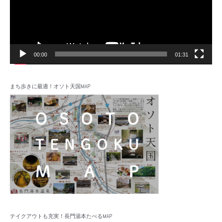
ヤ
ー
00:00
01:31
まち歩きに最適！オソト天国MAP
テイクアウトも充実！長門湯本たべるMAP