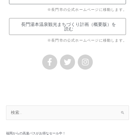
※長門市の公式ホームページに移動します。
長門湯本温泉観光まちづくり計画（概要版）を
読む
※長門市の公式ホームページに移動します。
F
T
I
a
w
n
c
i
s
e
t
t
b
t
a
o
e
g
o
r
r
k
a
ア
検
ー
m
索
カ
対
イ
象
福岡からの高速バスがお得なセール中！
ブ