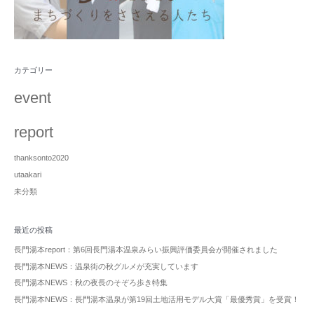
カテゴリー
event
report
thanksonto2020
utaakari
未分類
最近の投稿
長門湯本report：第6回長門湯本温泉みらい振興評価委員会が開催されました
長門湯本NEWS：温泉街の秋グルメが充実しています
長門湯本NEWS：秋の夜長のそぞろ歩き特集
長門湯本NEWS：長門湯本温泉が第19回土地活用モデル大賞「最優秀賞」を受賞！