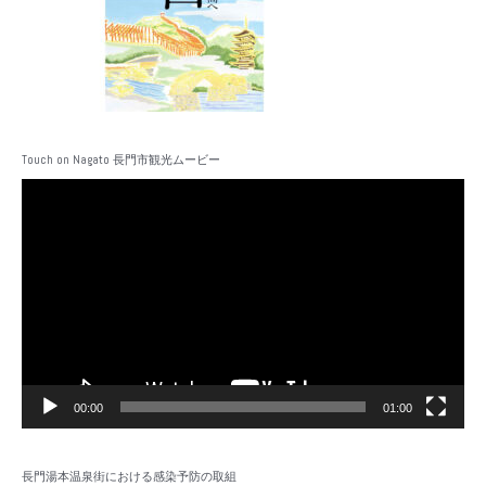
Touch on Nagato 長門市観光ムービー
動
画
プ
レ
ー
ヤ
ー
00:00
01:00
長門湯本温泉街における感染予防の取組