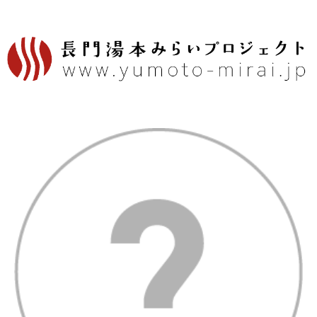
内
容
を
ス
キ
ッ
プ