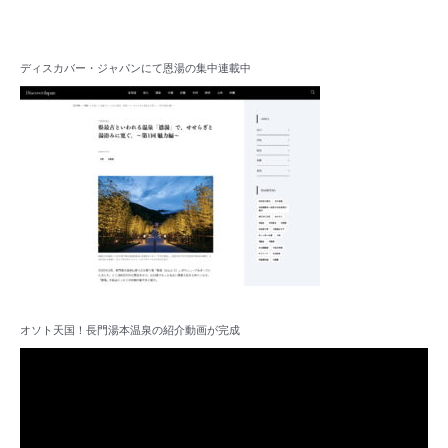
ディスカバー・ジャパンにて恩湯の集中連載中
オソト天国！長門湯本温泉の紹介動画が完成
動
画
プ
レ
ー